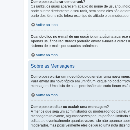
Como posso alterar o meu rank?
Os ranks, os quais aparecem abaixo do nome de usuário, indi
pode alterar diretamente o seu rank, bem como eles são dete
parte dos fóruns não tolera este tipo de atitude e os moderad
Voltar ao topo
Quando clico no e-mail de um usuário, uma página aparece so
Apenas usuários registrados poderão enviar e-mails a outros us
sistema de e-mails por usuários anônimos.
Voltar ao topo
Sobre as Mensagens
Como posso criar um novo tópico ou enviar uma nova me
Para enviar um novo tópico em um fórum, clique no botão “Novo
mensagem. Uma lista de suas permissões de cada fórum está di
Voltar ao topo
Como posso editar ou excluir uma mensagem?
A menos que seja um administrador ou moderador do painel, v
mensagem relevante, algumas vezes por um período limitado 
editada e eventualmente quantas vezes. Isto não aparece ape
moderador, mas possivelmente eles deixarão uma nota dizendo