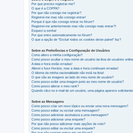
Por que preciso registrar-me?
O que é a COPPA?
Por que não consigo me registrar?
Registrei-me mas não consigo entrar!
Porque é que não consigo entrar no fórum?
Registrei-me anteriormente mas não consigo mais entrar?!
Esqueci a senha!
Por que entro automaticamente no fórum?
O que a opção de “Excluir todos os cookies deste painel” faz?
Sobre as Preferências e Configuração de Usuários
Como altero a minha configuração?
Como posso ocultar o meu nome de usuário da lista de usuários onlin
A data e hora estão erradas!
Alterei o fuso Horário, mas a data e hora continuam erradas!
O idioma da minha nacionalidade não está na lista!
O que são as imagens ao lado do meu nome de usuário?
Como posso exibir uma imagem junto ao meu nome de usuário?
Como posso alterar o meu rank?
Quando clico no e-mail de um usuário, uma página aparece solicitando 
Sobre as Mensagens
Como posso criar um novo tópico ou enviar uma nova mensagem?
Como posso editar ou excluir uma mensagem?
Como posso adicionar assinatura a uma mensagem?
Como posso adicionar uma enquete?
Por que não posso adicionar mais opções de voto?
Como posso editar ou excluir uma enquete?
Por que não consigo entrar em um fórum?