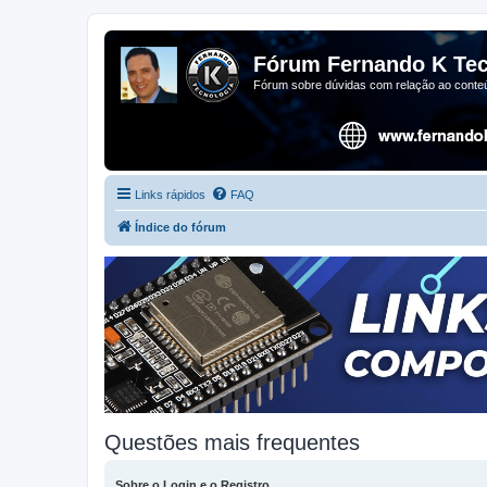
Fórum Fernando K Tec
Fórum sobre dúvidas com relação ao conteú
Links rápidos
FAQ
Índice do fórum
Questões mais frequentes
Sobre o Login e o Registro