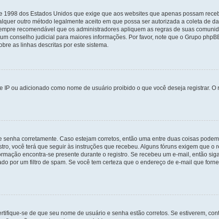
i de 1998 dos Estados Unidos que exige que aos websites que apenas possam rec
lquer outro método legalmente aceito em que possa ser autorizada a coleta de dad
sempre recomendável que os administradores apliquem as regras de suas comunid
e um conselho judicial para maiores informações. Por favor, note que o Grupo php
bre as linhas descritas por este sistema.
 IP ou adicionado como nome de usuário proibido o que você deseja registrar. O r
 e senha corretamente. Caso estejam corretos, então uma entre duas coisas podem
tro, você terá que seguir às instruções que recebeu. Alguns fóruns exigem que o r
formação encontra-se presente durante o registro. Se recebeu um e-mail, então sig
do por um filtro de spam. Se você tem certeza que o endereço de e-mail que fornec
certifique-se de que seu nome de usuário e senha estão corretos. Se estiverem, con