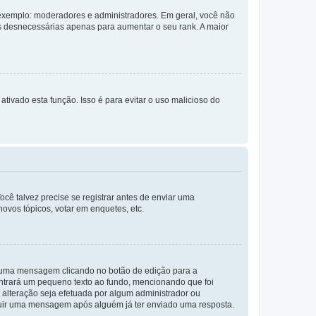
exemplo: moderadores e administradores. Em geral, você não
s desnecessárias apenas para aumentar o seu rank. A maior
ativado esta função. Isso é para evitar o uso malicioso do
cê talvez precise se registrar antes de enviar uma
ovos tópicos, votar em enquetes, etc.
r uma mensagem clicando no botão de edição para a
trará um pequeno texto ao fundo, mencionando que foi
alteração seja efetuada por algum administrador ou
luir uma mensagem após alguém já ter enviado uma resposta.