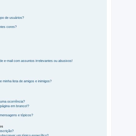
po de usuários?
ntes cores?
e e-mail com assuntos irrelevantes ou abusivos!
e minha lista de amigos e inimigos?
huma ocorrência?
 página em branco!?
 mensagens e tópicos?
os
ubscrição?
subscrever um tópico específico?