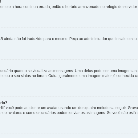
!
nte e a hora continua errada, então o horário armazenado no relógio do servidor e
B ainda não foi traduzido para o mesmo. Peça ao administrador que instale o seu 
uário quando se visualiza as mensagens. Uma delas pode ser uma imagem associ
ito ou o seu status no fórum. Outra, geralmente uma imagem maior, é conhecida 
rio?
rfil” você pode adicionar um avatar usando um dos quatro métodos a seguir: Gravat
uso de avatares e como os usuários podem enviar estas imagens. Se você não está au