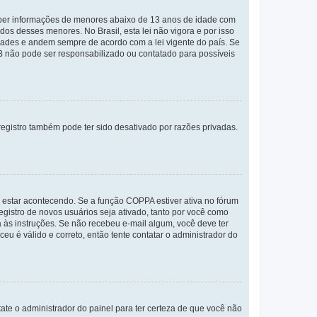
eber informações de menores abaixo de 13 anos de idade com
os desses menores. No Brasil, esta lei não vigora e por isso
ades e andem sempre de acordo com a lei vigente do país. Se
BB não pode ser responsabilizado ou contatado para possíveis
egistro também pode ter sido desativado por razões privadas.
 estar acontecendo. Se a função COPPA estiver ativa no fórum
egistro de novos usuários seja ativado, tanto por você como
a às instruções. Se não recebeu e-mail algum, você deve ter
eu é válido e correto, então tente contatar o administrador do
tate o administrador do painel para ter certeza de que você não