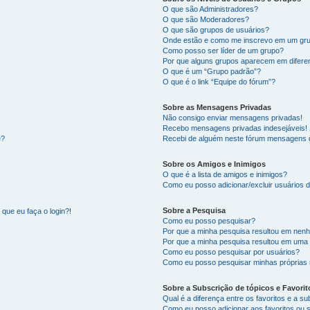
O que são Administradores?
O que são Moderadores?
O que são grupos de usuários?
Onde estão e como me inscrevo em um gru
Como posso ser líder de um grupo?
Por que alguns grupos aparecem em difere
O que é um “Grupo padrão”?
O que é o link “Equipe do fórum”?
Sobre as Mensagens Privadas
Não consigo enviar mensagens privadas!
Recebo mensagens privadas indesejáveis!
e?
Recebi de alguém neste fórum mensagens d
Sobre os Amigos e Inimigos
O que é a lista de amigos e inimigos?
Como eu posso adicionar/excluir usuários d
Sobre a Pesquisa
que eu faça o login?!
Como eu posso pesquisar?
Por que a minha pesquisa resultou em nen
Por que a minha pesquisa resultou em uma
Como eu posso pesquisar por usuários?
Como eu posso pesquisar minhas próprias
Sobre a Subscrição de tópicos e Favorit
Qual é a diferença entre os favoritos e a s
Como eu posso adicionar aos favoritos ou 