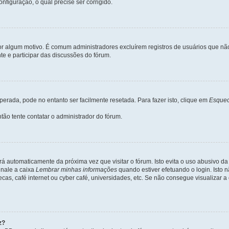
nfiguração, o qual precise ser corrigido.
 por algum motivo. É comum administradores excluírem registros de usuários que 
e e participar das discussões do fórum.
rada, pode no entanto ser facilmente resetada. Para fazer isto, clique em
Esquec
tão tente contatar o administrador do fórum.
rá automaticamente da próxima vez que visitar o fórum. Isto evita o uso abusivo d
inale a caixa
Lembrar minhas informações
quando estiver efetuando o login. Isto
ecas, café internet ou cyber café, universidades, etc. Se não consegue visualizar a
z?