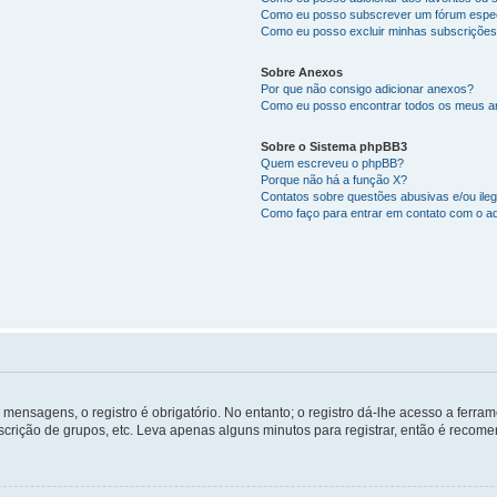
Como eu posso subscrever um fórum espec
Como eu posso excluir minhas subscriçõe
Sobre Anexos
Por que não consigo adicionar anexos?
Como eu posso encontrar todos os meus 
Sobre o Sistema phpBB3
Quem escreveu o phpBB?
Porque não há a função X?
Contatos sobre questões abusivas e/ou ileg
Como faço para entrar em contato com o ad
mensagens, o registro é obrigatório. No entanto; o registro dá-lhe acesso a ferra
scrição de grupos, etc. Leva apenas alguns minutos para registrar, então é recome