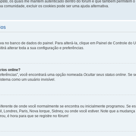
phpBB, os quais lhe mantém autenticado dentro do fórum e que também permitem o
 na comunidade, excluir os cookies pode ser uma ajuda alternativa.
ios
lva no banco de dados do painel. Para alterá-la, clique em Painel de Controle do 
irá alterar toda a sua configuração e preferências.
rios online?
Preferências”, você encontrará uma opção nomeada
Ocultar seus status online
. Se 
istema como um usuário invisível.
diferente de onde você normalmente se encontra ou inicialmente programou. Se ess
sil, Londres, Paris, Nova Iorque, Sidney, ou onde você estiver. Note que a mudanç
rou, é hora para que se registre no fórum!