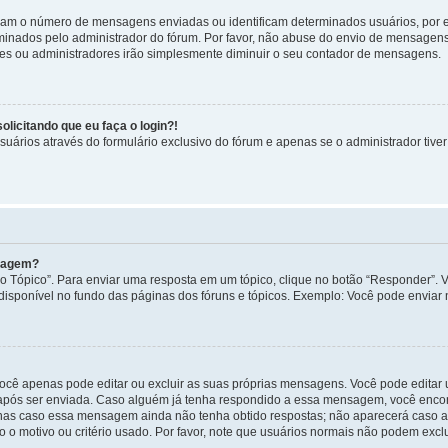
cam o número de mensagens enviadas ou identificam determinados usuários, por 
rminados pelo administrador do fórum. Por favor, não abuse do envio de mensagen
ores ou administradores irão simplesmente diminuir o seu contador de mensagens.
licitando que eu faça o login?!
uários através do formulário exclusivo do fórum e apenas se o administrador tiver 
nsagem?
 Tópico”. Para enviar uma resposta em um tópico, clique no botão “Responder”. Vo
sponível no fundo das páginas dos fóruns e tópicos. Exemplo: Você pode enviar n
ocê apenas pode editar ou excluir as suas próprias mensagens. Você pode edita
após ser enviada. Caso alguém já tenha respondido a essa mensagem, você encon
nas caso essa mensagem ainda não tenha obtido respostas; não aparecerá caso a 
 o motivo ou critério usado. Por favor, note que usuários normais não podem exc