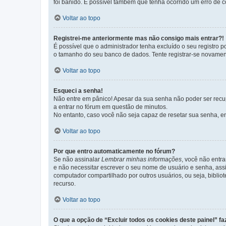
foi banido. É possível também que tenha ocorrido um erro de co
Voltar ao topo
Registrei-me anteriormente mas não consigo mais entrar?!
É possível que o administrador tenha excluído o seu registro
o tamanho do seu banco de dados. Tente registrar-se novament
Voltar ao topo
Esqueci a senha!
Não entre em pânico! Apesar da sua senha não poder ser recupe
a entrar no fórum em questão de minutos.
No entanto, caso você não seja capaz de resetar sua senha, en
Voltar ao topo
Por que entro automaticamente no fórum?
Se não assinalar
Lembrar minhas informações
, você não entra
e não necessitar escrever o seu nome de usuário e senha, ass
computador compartilhado por outros usuários, ou seja, bibliot
recurso.
Voltar ao topo
O que a opção de “Excluir todos os cookies deste painel” fa