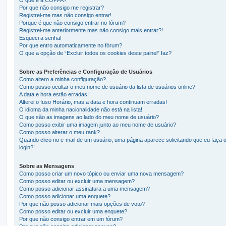
Por que não consigo me registrar?
Registrei-me mas não consigo entrar!
Porque é que não consigo entrar no fórum?
Registrei-me anteriormente mas não consigo mais entrar?!
Esqueci a senha!
Por que entro automaticamente no fórum?
O que a opção de “Excluir todos os cookies deste painel” faz?
Sobre as Preferências e Configuração de Usuários
Como altero a minha configuração?
Como posso ocultar o meu nome de usuário da lista de usuários online?
A data e hora estão erradas!
Alterei o fuso Horário, mas a data e hora continuam erradas!
O idioma da minha nacionalidade não está na lista!
O que são as imagens ao lado do meu nome de usuário?
Como posso exibir uma imagem junto ao meu nome de usuário?
Como posso alterar o meu rank?
Quando clico no e-mail de um usuário, uma página aparece solicitando que eu faça 
login?!
Sobre as Mensagens
Como posso criar um novo tópico ou enviar uma nova mensagem?
Como posso editar ou excluir uma mensagem?
Como posso adicionar assinatura a uma mensagem?
Como posso adicionar uma enquete?
Por que não posso adicionar mais opções de voto?
Como posso editar ou excluir uma enquete?
Por que não consigo entrar em um fórum?