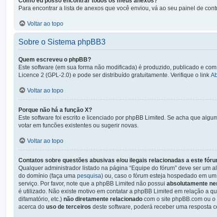
Como eu posso encontrar todos os meus anexos?
Para encontrar a lista de anexos que você enviou, vá ao seu painel de cont
Voltar ao topo
Sobre o Sistema phpBB3
Quem escreveu o phpBB?
Este software (em sua forma não modificada) é produzido, publicado e com
Licence 2 (GPL-2.0) e pode ser distribuído gratuitamente. Verifique o link
A
Voltar ao topo
Porque não há a função X?
Este software foi escrito e licenciado por phpBB Limited. Se acha que algu
votar em funcões existentes ou sugerir novas.
Voltar ao topo
Contatos sobre questões abusivas e/ou ilegais relacionadas a este fór
Qualquer administrador listado na página “Equipe do fórum” deve ser um al
do domínio (faça uma
pesquisa
) ou, caso o fórum esteja hospedado em um 
serviço. Por favor, note que a phpBB Limited não possui
absolutamente ne
é utilizado. Não existe motivo em contatar a phpBB Limited em relação a qu
difamatório, etc.)
não diretamente relacionado
com o site phpBB.com ou o s
acerca do
uso de terceiros
deste software, poderá receber uma resposta c