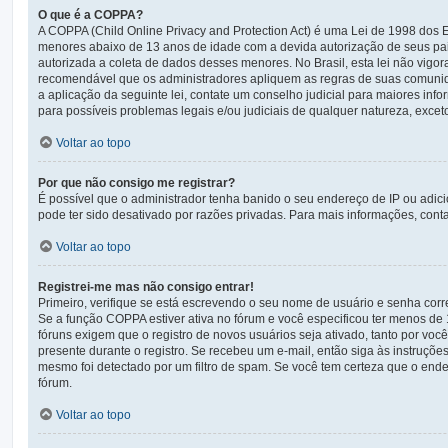
O que é a COPPA?
A COPPA (Child Online Privacy and Protection Act) é uma Lei de 1998 do
menores abaixo de 13 anos de idade com a devida autorização de seus pai
autorizada a coleta de dados desses menores. No Brasil, esta lei não vigo
recomendável que os administradores apliquem as regras de suas comunid
a aplicação da seguinte lei, contate um conselho judicial para maiores in
para possíveis problemas legais e/ou judiciais de qualquer natureza, exceto
Voltar ao topo
Por que não consigo me registrar?
É possível que o administrador tenha banido o seu endereço de IP ou adic
pode ter sido desativado por razões privadas. Para mais informações, conta
Voltar ao topo
Registrei-me mas não consigo entrar!
Primeiro, verifique se está escrevendo o seu nome de usuário e senha cor
Se a função COPPA estiver ativa no fórum e você especificou ter menos de 
fóruns exigem que o registro de novos usuários seja ativado, tanto por voc
presente durante o registro. Se recebeu um e-mail, então siga às instruçõe
mesmo foi detectado por um filtro de spam. Se você tem certeza que o ender
fórum.
Voltar ao topo