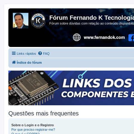
Fórum Fernando K Tecnologi
Fórum sobre dúvidas com relação ao conteúdo disponibil
Links rápidos
FAQ
Índice do fórum
Questões mais frequentes
Sobre o Login e o Registro
Por que preciso registrar-me?
O que é a COPPA?