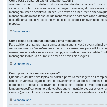
Como posso editar ou excluir uma mensagem?
A menos que seja um administrador ou moderador do painel, você apenas 
clicando no botão de edição para a mensagem relevante, algumas vezes po
mensagem, você encontrará um pequeno texto ao fundo, mencionando que f
mensagem ainda não tenha obtido respostas; não aparecerá caso a alteraç
deixarão uma nota dizendo o motivo ou critério usado. Por favor, note q
resposta.
Voltar ao topo
Como posso adicionar assinatura a uma mensagem?
Para adicionar uma assinatura em suas mensagens, você deverá primeiro 
assinatura
nas opções referentes ao envio de mensagens para adicionar su
mensagens enviadas selecionando a opção correta em seu Painel de Control
mensagens individuais durante o envio de novas mensagens.
Voltar ao topo
Como posso adicionar uma enquete?
Quando enviar um novo tópico ou editar a primeira mensagem de um tópic
conseguir ver esta opção, é porque provavelmente não possui permissão par
enquete e em seguida, escrever pelo menos duas opções de voto, certific
também especificar o número de opções que um usuário poderá selecionar a
ilimitado), e por último a opção de permitir aos usuários a mudança de voto
Voltar ao topo