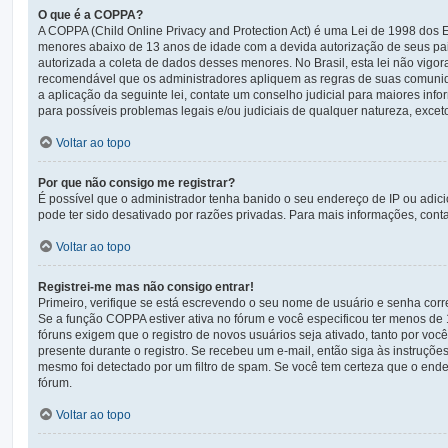
O que é a COPPA?
A COPPA (Child Online Privacy and Protection Act) é uma Lei de 1998 do
menores abaixo de 13 anos de idade com a devida autorização de seus pai
autorizada a coleta de dados desses menores. No Brasil, esta lei não vigo
recomendável que os administradores apliquem as regras de suas comunid
a aplicação da seguinte lei, contate um conselho judicial para maiores in
para possíveis problemas legais e/ou judiciais de qualquer natureza, exceto
Voltar ao topo
Por que não consigo me registrar?
É possível que o administrador tenha banido o seu endereço de IP ou adic
pode ter sido desativado por razões privadas. Para mais informações, conta
Voltar ao topo
Registrei-me mas não consigo entrar!
Primeiro, verifique se está escrevendo o seu nome de usuário e senha cor
Se a função COPPA estiver ativa no fórum e você especificou ter menos de 
fóruns exigem que o registro de novos usuários seja ativado, tanto por voc
presente durante o registro. Se recebeu um e-mail, então siga às instruçõe
mesmo foi detectado por um filtro de spam. Se você tem certeza que o ender
fórum.
Voltar ao topo