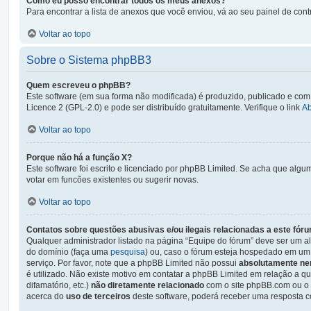
Como eu posso encontrar todos os meus anexos?
Para encontrar a lista de anexos que você enviou, vá ao seu painel de cont
Voltar ao topo
Sobre o Sistema phpBB3
Quem escreveu o phpBB?
Este software (em sua forma não modificada) é produzido, publicado e com
Licence 2 (GPL-2.0) e pode ser distribuído gratuitamente. Verifique o link
A
Voltar ao topo
Porque não há a função X?
Este software foi escrito e licenciado por phpBB Limited. Se acha que algu
votar em funcões existentes ou sugerir novas.
Voltar ao topo
Contatos sobre questões abusivas e/ou ilegais relacionadas a este fór
Qualquer administrador listado na página “Equipe do fórum” deve ser um al
do domínio (faça uma
pesquisa
) ou, caso o fórum esteja hospedado em um 
serviço. Por favor, note que a phpBB Limited não possui
absolutamente ne
é utilizado. Não existe motivo em contatar a phpBB Limited em relação a qu
difamatório, etc.)
não diretamente relacionado
com o site phpBB.com ou o s
acerca do
uso de terceiros
deste software, poderá receber uma resposta c