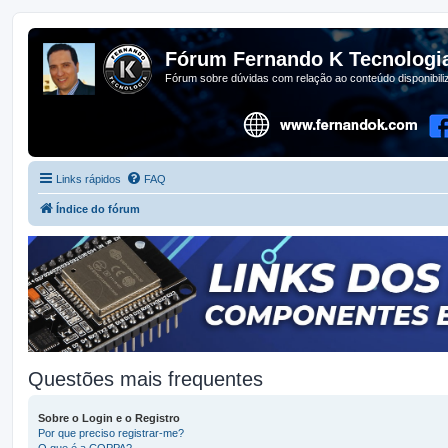
Fórum Fernando K Tecnologi
Fórum sobre dúvidas com relação ao conteúdo disponibil
Links rápidos
FAQ
Índice do fórum
Questões mais frequentes
Sobre o Login e o Registro
Por que preciso registrar-me?
O que é a COPPA?