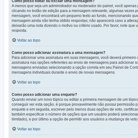
Como posso editar ou excluir uma mensagem?
A menos que seja um administrador ou moderador do painel, você apenas 
clicando no botão de edição para a mensagem relevante, algumas vezes po
mensagem, você encontrará um pequeno texto ao fundo, mencionando que f
mensagem ainda não tenha obtido respostas; não aparecerá caso a alteraç
deixarão uma nota dizendo o motivo ou critério usado. Por favor, note q
resposta.
Voltar ao topo
Como posso adicionar assinatura a uma mensagem?
Para adicionar uma assinatura em suas mensagens, você deverá primeiro 
assinatura
nas opções referentes ao envio de mensagens para adicionar su
mensagens enviadas selecionando a opção correta em seu Painel de Control
mensagens individuais durante o envio de novas mensagens.
Voltar ao topo
Como posso adicionar uma enquete?
Quando enviar um novo tópico ou editar a primeira mensagem de um tópic
conseguir ver esta opção, é porque provavelmente não possui permissão par
enquete e em seguida, escrever pelo menos duas opções de voto, certific
também especificar o número de opções que um usuário poderá selecionar a
ilimitado), e por último a opção de permitir aos usuários a mudança de voto
Voltar ao topo