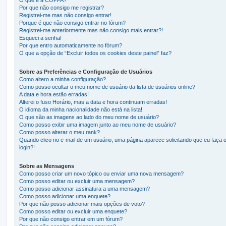
Por que não consigo me registrar?
Registrei-me mas não consigo entrar!
Porque é que não consigo entrar no fórum?
Registrei-me anteriormente mas não consigo mais entrar?!
Esqueci a senha!
Por que entro automaticamente no fórum?
O que a opção de “Excluir todos os cookies deste painel” faz?
Sobre as Preferências e Configuração de Usuários
Como altero a minha configuração?
Como posso ocultar o meu nome de usuário da lista de usuários online?
A data e hora estão erradas!
Alterei o fuso Horário, mas a data e hora continuam erradas!
O idioma da minha nacionalidade não está na lista!
O que são as imagens ao lado do meu nome de usuário?
Como posso exibir uma imagem junto ao meu nome de usuário?
Como posso alterar o meu rank?
Quando clico no e-mail de um usuário, uma página aparece solicitando que eu faça 
login?!
Sobre as Mensagens
Como posso criar um novo tópico ou enviar uma nova mensagem?
Como posso editar ou excluir uma mensagem?
Como posso adicionar assinatura a uma mensagem?
Como posso adicionar uma enquete?
Por que não posso adicionar mais opções de voto?
Como posso editar ou excluir uma enquete?
Por que não consigo entrar em um fórum?