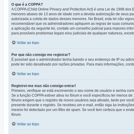
O que é a COPPA?
A COPPA (Child Online Privacy and Protection Act) é uma Lei de 1998 do
menores abaixo de 13 anos de idade com a devida autorização de seus pai
autorizada a coleta de dados desses menores. No Brasil, esta lei não vigo
recomendável que os administradores apliquem as regras de suas comunid
a aplicação da seguinte lei, contate um conselho judicial para maiores in
para possíveis problemas legais e/ou judiciais de qualquer natureza, exceto
Voltar ao topo
Por que não consigo me registrar?
É possível que o administrador tenha banido o seu endereço de IP ou adic
pode ter sido desativado por razões privadas. Para mais informações, conta
Voltar ao topo
Registrei-me mas não consigo entrar!
Primeiro, verifique se está escrevendo o seu nome de usuário e senha cor
Se a função COPPA estiver ativa no fórum e você especificou ter menos de 
fóruns exigem que o registro de novos usuários seja ativado, tanto por voc
presente durante o registro. Se recebeu um e-mail, então siga às instruçõe
mesmo foi detectado por um filtro de spam. Se você tem certeza que o ender
fórum.
Voltar ao topo