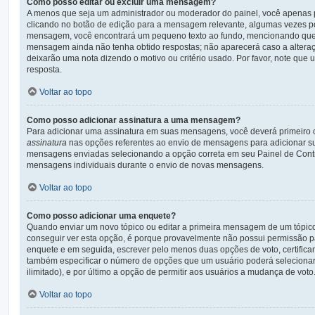
Como posso editar ou excluir uma mensagem?
A menos que seja um administrador ou moderador do painel, você apenas 
clicando no botão de edição para a mensagem relevante, algumas vezes po
mensagem, você encontrará um pequeno texto ao fundo, mencionando que f
mensagem ainda não tenha obtido respostas; não aparecerá caso a alteraç
deixarão uma nota dizendo o motivo ou critério usado. Por favor, note q
resposta.
Voltar ao topo
Como posso adicionar assinatura a uma mensagem?
Para adicionar uma assinatura em suas mensagens, você deverá primeiro 
assinatura
nas opções referentes ao envio de mensagens para adicionar su
mensagens enviadas selecionando a opção correta em seu Painel de Control
mensagens individuais durante o envio de novas mensagens.
Voltar ao topo
Como posso adicionar uma enquete?
Quando enviar um novo tópico ou editar a primeira mensagem de um tópic
conseguir ver esta opção, é porque provavelmente não possui permissão par
enquete e em seguida, escrever pelo menos duas opções de voto, certific
também especificar o número de opções que um usuário poderá selecionar a
ilimitado), e por último a opção de permitir aos usuários a mudança de voto
Voltar ao topo