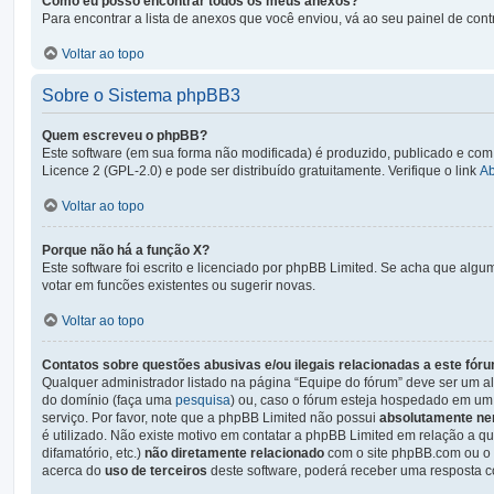
Como eu posso encontrar todos os meus anexos?
Para encontrar a lista de anexos que você enviou, vá ao seu painel de cont
Voltar ao topo
Sobre o Sistema phpBB3
Quem escreveu o phpBB?
Este software (em sua forma não modificada) é produzido, publicado e com
Licence 2 (GPL-2.0) e pode ser distribuído gratuitamente. Verifique o link
A
Voltar ao topo
Porque não há a função X?
Este software foi escrito e licenciado por phpBB Limited. Se acha que algu
votar em funcões existentes ou sugerir novas.
Voltar ao topo
Contatos sobre questões abusivas e/ou ilegais relacionadas a este fór
Qualquer administrador listado na página “Equipe do fórum” deve ser um al
do domínio (faça uma
pesquisa
) ou, caso o fórum esteja hospedado em um 
serviço. Por favor, note que a phpBB Limited não possui
absolutamente ne
é utilizado. Não existe motivo em contatar a phpBB Limited em relação a qu
difamatório, etc.)
não diretamente relacionado
com o site phpBB.com ou o s
acerca do
uso de terceiros
deste software, poderá receber uma resposta c