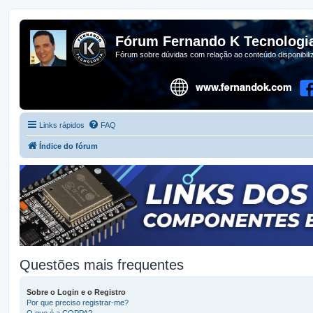
Fórum Fernando K Tecnologi
Fórum sobre dúvidas com relação ao conteúdo disponibil
Links rápidos
FAQ
Índice do fórum
Questões mais frequentes
Sobre o Login e o Registro
Por que preciso registrar-me?
O que é a COPPA?