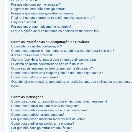
Por que não consigo me registrar?
Registrei-me mas não consigo entrar!
Porque é que não consigo entrar no fórum?
Registrei-me anteriormente mas não consigo mais entrar?!
Esqueci a senha!
Por que entro automaticamente no fórum?
O que a opção de “Excluir todos os cookies deste painel” faz?
Sobre as Preferências e Configuração de Usuários
Como altero a minha configuração?
Como posso ocultar o meu nome de usuário da lista de usuários online?
A data e hora estão erradas!
Alterei o fuso Horário, mas a data e hora continuam erradas!
O idioma da minha nacionalidade não está na lista!
O que são as imagens ao lado do meu nome de usuário?
Como posso exibir uma imagem junto ao meu nome de usuário?
Como posso alterar o meu rank?
Quando clico no e-mail de um usuário, uma página aparece solicitando que eu faça 
login?!
Sobre as Mensagens
Como posso criar um novo tópico ou enviar uma nova mensagem?
Como posso editar ou excluir uma mensagem?
Como posso adicionar assinatura a uma mensagem?
Como posso adicionar uma enquete?
Por que não posso adicionar mais opções de voto?
Como posso editar ou excluir uma enquete?
Por que não consigo entrar em um fórum?