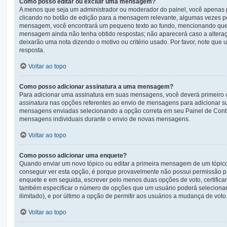
Como posso editar ou excluir uma mensagem?
A menos que seja um administrador ou moderador do painel, você apenas 
clicando no botão de edição para a mensagem relevante, algumas vezes po
mensagem, você encontrará um pequeno texto ao fundo, mencionando que f
mensagem ainda não tenha obtido respostas; não aparecerá caso a alteraç
deixarão uma nota dizendo o motivo ou critério usado. Por favor, note q
resposta.
Voltar ao topo
Como posso adicionar assinatura a uma mensagem?
Para adicionar uma assinatura em suas mensagens, você deverá primeiro 
assinatura
nas opções referentes ao envio de mensagens para adicionar su
mensagens enviadas selecionando a opção correta em seu Painel de Control
mensagens individuais durante o envio de novas mensagens.
Voltar ao topo
Como posso adicionar uma enquete?
Quando enviar um novo tópico ou editar a primeira mensagem de um tópic
conseguir ver esta opção, é porque provavelmente não possui permissão par
enquete e em seguida, escrever pelo menos duas opções de voto, certific
também especificar o número de opções que um usuário poderá selecionar a
ilimitado), e por último a opção de permitir aos usuários a mudança de voto
Voltar ao topo