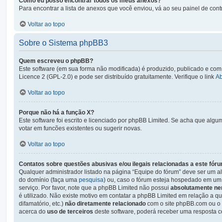
Como eu posso encontrar todos os meus anexos?
Para encontrar a lista de anexos que você enviou, vá ao seu painel de cont
Voltar ao topo
Sobre o Sistema phpBB3
Quem escreveu o phpBB?
Este software (em sua forma não modificada) é produzido, publicado e com
Licence 2 (GPL-2.0) e pode ser distribuído gratuitamente. Verifique o link
A
Voltar ao topo
Porque não há a função X?
Este software foi escrito e licenciado por phpBB Limited. Se acha que algu
votar em funcões existentes ou sugerir novas.
Voltar ao topo
Contatos sobre questões abusivas e/ou ilegais relacionadas a este fór
Qualquer administrador listado na página “Equipe do fórum” deve ser um al
do domínio (faça uma
pesquisa
) ou, caso o fórum esteja hospedado em um 
serviço. Por favor, note que a phpBB Limited não possui
absolutamente ne
é utilizado. Não existe motivo em contatar a phpBB Limited em relação a qu
difamatório, etc.)
não diretamente relacionado
com o site phpBB.com ou o s
acerca do
uso de terceiros
deste software, poderá receber uma resposta c