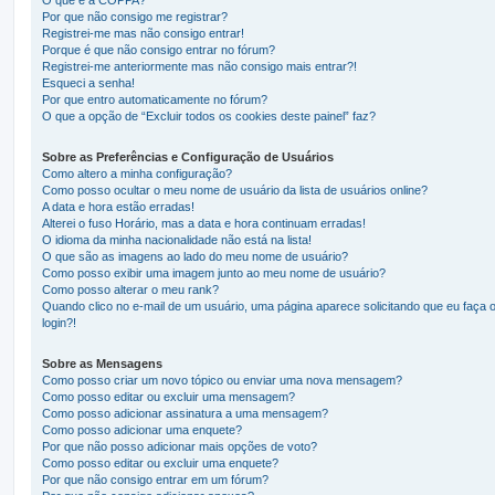
Por que não consigo me registrar?
Registrei-me mas não consigo entrar!
Porque é que não consigo entrar no fórum?
Registrei-me anteriormente mas não consigo mais entrar?!
Esqueci a senha!
Por que entro automaticamente no fórum?
O que a opção de “Excluir todos os cookies deste painel” faz?
Sobre as Preferências e Configuração de Usuários
Como altero a minha configuração?
Como posso ocultar o meu nome de usuário da lista de usuários online?
A data e hora estão erradas!
Alterei o fuso Horário, mas a data e hora continuam erradas!
O idioma da minha nacionalidade não está na lista!
O que são as imagens ao lado do meu nome de usuário?
Como posso exibir uma imagem junto ao meu nome de usuário?
Como posso alterar o meu rank?
Quando clico no e-mail de um usuário, uma página aparece solicitando que eu faça 
login?!
Sobre as Mensagens
Como posso criar um novo tópico ou enviar uma nova mensagem?
Como posso editar ou excluir uma mensagem?
Como posso adicionar assinatura a uma mensagem?
Como posso adicionar uma enquete?
Por que não posso adicionar mais opções de voto?
Como posso editar ou excluir uma enquete?
Por que não consigo entrar em um fórum?