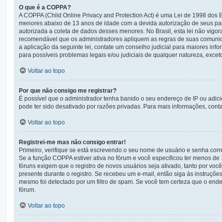
O que é a COPPA?
A COPPA (Child Online Privacy and Protection Act) é uma Lei de 1998 do
menores abaixo de 13 anos de idade com a devida autorização de seus pai
autorizada a coleta de dados desses menores. No Brasil, esta lei não vigo
recomendável que os administradores apliquem as regras de suas comunid
a aplicação da seguinte lei, contate um conselho judicial para maiores in
para possíveis problemas legais e/ou judiciais de qualquer natureza, exceto
Voltar ao topo
Por que não consigo me registrar?
É possível que o administrador tenha banido o seu endereço de IP ou adic
pode ter sido desativado por razões privadas. Para mais informações, conta
Voltar ao topo
Registrei-me mas não consigo entrar!
Primeiro, verifique se está escrevendo o seu nome de usuário e senha cor
Se a função COPPA estiver ativa no fórum e você especificou ter menos de 
fóruns exigem que o registro de novos usuários seja ativado, tanto por voc
presente durante o registro. Se recebeu um e-mail, então siga às instruçõe
mesmo foi detectado por um filtro de spam. Se você tem certeza que o ender
fórum.
Voltar ao topo