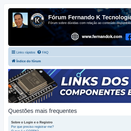
Fórum Fernando K Tecnologi
Fórum sobre dúvidas com relação ao conteúdo disponibil
Links rápidos
FAQ
Índice do fórum
Questões mais frequentes
Sobre o Login e o Registro
Por que preciso registrar-me?
O que é a COPPA?