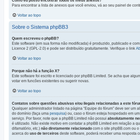
Como eu posso encontrar todos os meus anexos?
Para encontrar a lista de anexos que você enviou, vá ao seu painel de cont
Voltar ao topo
Sobre o Sistema phpBB3
Quem escreveu o phpBB?
Este software (em sua forma não modificada) é produzido, publicado e com
Licence 2 (GPL-2.0) e pode ser distribuído gratuitamente. Verifique o link
A
Voltar ao topo
Porque não há a função X?
Este software foi escrito e licenciado por phpBB Limited. Se acha que algu
votar em funcões existentes ou sugerir novas.
Voltar ao topo
Contatos sobre questões abusivas e/ou ilegais relacionadas a este fór
Qualquer administrador listado na página “Equipe do fórum” deve ser um al
do domínio (faça uma
pesquisa
) ou, caso o fórum esteja hospedado em um 
serviço. Por favor, note que a phpBB Limited não possui
absolutamente ne
é utilizado. Não existe motivo em contatar a phpBB Limited em relação a qu
difamatório, etc.)
não diretamente relacionado
com o site phpBB.com ou o s
acerca do
uso de terceiros
deste software, poderá receber uma resposta c