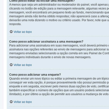
Como posso editar ou excluir uma mensagem?
A menos que seja um administrador ou moderador do painel, você apenas 
clicando no botão de edição para a mensagem relevante, algumas vezes po
mensagem, você encontrará um pequeno texto ao fundo, mencionando que f
mensagem ainda não tenha obtido respostas; não aparecerá caso a alteraç
deixarão uma nota dizendo o motivo ou critério usado. Por favor, note q
resposta.
Voltar ao topo
Como posso adicionar assinatura a uma mensagem?
Para adicionar uma assinatura em suas mensagens, você deverá primeiro 
assinatura
nas opções referentes ao envio de mensagens para adicionar su
mensagens enviadas selecionando a opção correta em seu Painel de Control
mensagens individuais durante o envio de novas mensagens.
Voltar ao topo
Como posso adicionar uma enquete?
Quando enviar um novo tópico ou editar a primeira mensagem de um tópic
conseguir ver esta opção, é porque provavelmente não possui permissão par
enquete e em seguida, escrever pelo menos duas opções de voto, certific
também especificar o número de opções que um usuário poderá selecionar a
ilimitado), e por último a opção de permitir aos usuários a mudança de voto
Voltar ao topo