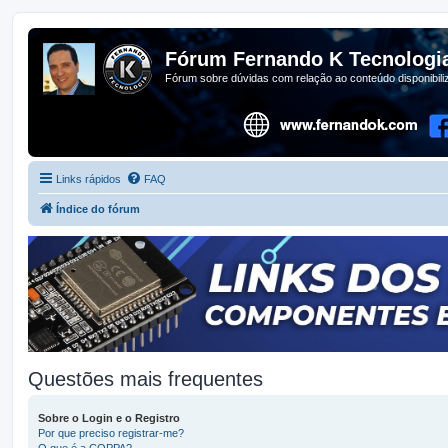
Fórum Fernando K Tecnologi
Fórum sobre dúvidas com relação ao conteúdo disponibil
Links rápidos
FAQ
Índice do fórum
Questões mais frequentes
Sobre o Login e o Registro
Por que preciso registrar-me?
O que é a COPPA?