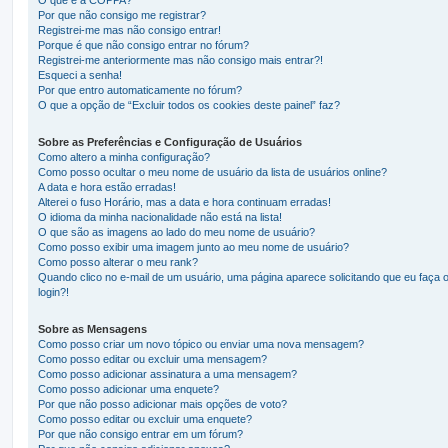
Por que não consigo me registrar?
Registrei-me mas não consigo entrar!
Porque é que não consigo entrar no fórum?
Registrei-me anteriormente mas não consigo mais entrar?!
Esqueci a senha!
Por que entro automaticamente no fórum?
O que a opção de “Excluir todos os cookies deste painel” faz?
Sobre as Preferências e Configuração de Usuários
Como altero a minha configuração?
Como posso ocultar o meu nome de usuário da lista de usuários online?
A data e hora estão erradas!
Alterei o fuso Horário, mas a data e hora continuam erradas!
O idioma da minha nacionalidade não está na lista!
O que são as imagens ao lado do meu nome de usuário?
Como posso exibir uma imagem junto ao meu nome de usuário?
Como posso alterar o meu rank?
Quando clico no e-mail de um usuário, uma página aparece solicitando que eu faça 
login?!
Sobre as Mensagens
Como posso criar um novo tópico ou enviar uma nova mensagem?
Como posso editar ou excluir uma mensagem?
Como posso adicionar assinatura a uma mensagem?
Como posso adicionar uma enquete?
Por que não posso adicionar mais opções de voto?
Como posso editar ou excluir uma enquete?
Por que não consigo entrar em um fórum?