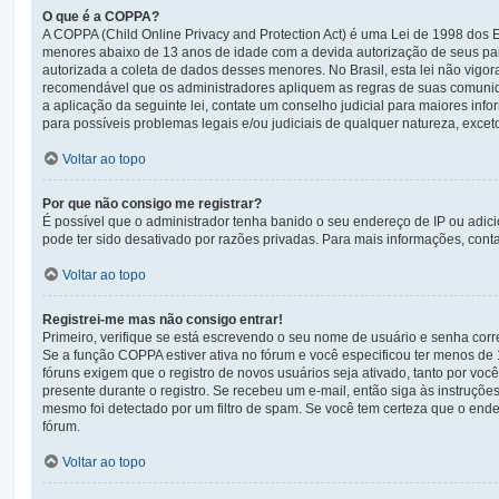
O que é a COPPA?
A COPPA (Child Online Privacy and Protection Act) é uma Lei de 1998 do
menores abaixo de 13 anos de idade com a devida autorização de seus pai
autorizada a coleta de dados desses menores. No Brasil, esta lei não vigo
recomendável que os administradores apliquem as regras de suas comunid
a aplicação da seguinte lei, contate um conselho judicial para maiores in
para possíveis problemas legais e/ou judiciais de qualquer natureza, exceto
Voltar ao topo
Por que não consigo me registrar?
É possível que o administrador tenha banido o seu endereço de IP ou adic
pode ter sido desativado por razões privadas. Para mais informações, conta
Voltar ao topo
Registrei-me mas não consigo entrar!
Primeiro, verifique se está escrevendo o seu nome de usuário e senha cor
Se a função COPPA estiver ativa no fórum e você especificou ter menos de 
fóruns exigem que o registro de novos usuários seja ativado, tanto por voc
presente durante o registro. Se recebeu um e-mail, então siga às instruçõe
mesmo foi detectado por um filtro de spam. Se você tem certeza que o ender
fórum.
Voltar ao topo