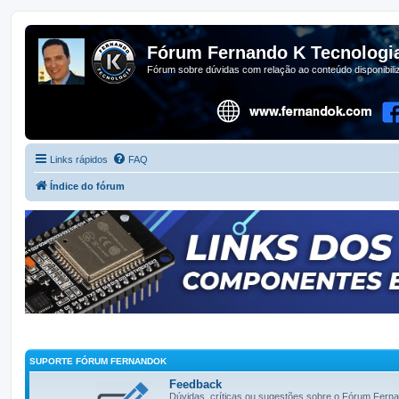
Fórum Fernando K Tecnologi
Fórum sobre dúvidas com relação ao conteúdo disponibil
Links rápidos
FAQ
Índice do fórum
SUPORTE FÓRUM FERNANDOK
Feedback
Dúvidas, críticas ou sugestões sobre o Fórum Fern