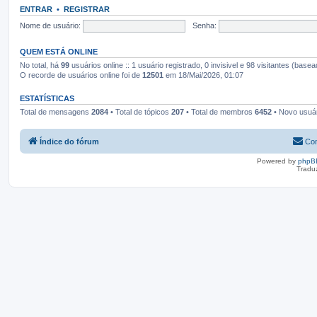
ENTRAR
•
REGISTRAR
Nome de usuário:
Senha:
QUEM ESTÁ ONLINE
No total, há
99
usuários online :: 1 usuário registrado, 0 invisivel e 98 visitantes (bas
O recorde de usuários online foi de
12501
em 18/Mai/2026, 01:07
ESTATÍSTICAS
Total de mensagens
2084
• Total de tópicos
207
• Total de membros
6452
• Novo usuá
Índice do fórum
Con
Powered by
phpB
Tradu