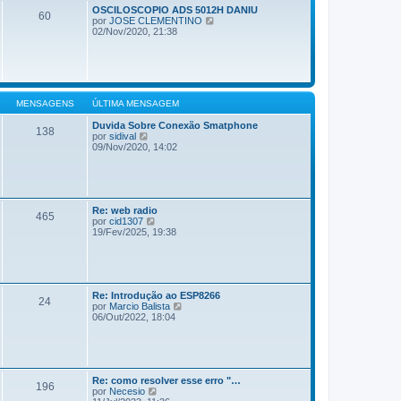
OSCILOSCOPIO ADS 5012H DANIU
60
V
por
JOSE CLEMENTINO
e
02/Nov/2020, 21:38
r
ú
l
t
i
m
MENSAGENS
ÚLTIMA MENSAGEM
a
m
Duvida Sobre Conexão Smatphone
e
138
V
por
sidival
n
e
09/Nov/2020, 14:02
s
r
a
ú
g
l
e
t
m
i
Re: web radio
m
465
V
por
cid1307
a
e
19/Fev/2025, 19:38
m
r
e
ú
n
l
s
t
a
i
g
Re: Introdução ao ESP8266
m
e
24
V
por
Marcio Balista
a
m
e
06/Out/2022, 18:04
m
r
e
ú
n
l
s
t
a
i
g
Re: como resolver esse erro "…
m
e
196
V
por
Necesio
a
m
e