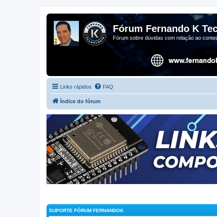
Fórum Fernando K Tec
Fórum sobre dúvidas com relação ao conteú
Links rápidos
FAQ
Índice do fórum
SUPORTE FÓRUM FERNANDOK