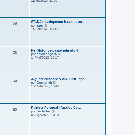
11/Jul/2023, 11:36
m
r
e
ú
n
l
s
t
a
i
g
STM32 development board tutor…
m
e
26
V
por
alani
a
m
e
11/Set/2020, 08:17
m
r
e
ú
n
l
s
t
a
i
g
Re: Motor de passo retirado d…
m
e
28
V
por
cakoceag874
a
m
e
14/Mai/2023, 02:17
m
r
e
ú
n
l
s
t
a
i
g
Alguem conhece o VIRTUINO app…
m
e
34
V
por
Donnahob
a
m
e
16/Out/2020, 13:46
m
r
e
ú
n
l
s
t
a
i
g
Rainbet Portugal | Análise Co…
m
e
63
V
por
Rikitikitak
a
m
e
05/Ago/2026, 13:51
m
r
e
ú
n
l
s
t
a
i
g