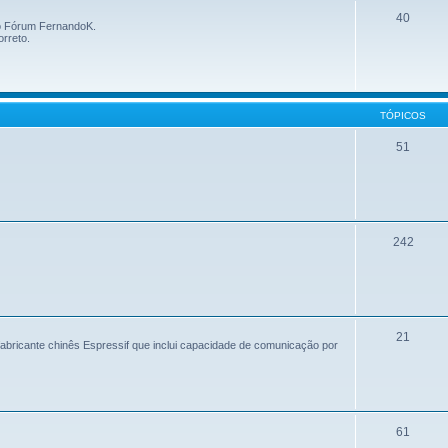
40
 o Fórum FernandoK.
orreto.
TÓPICOS
51
242
21
bricante chinês Espressif que inclui capacidade de comunicação por
61