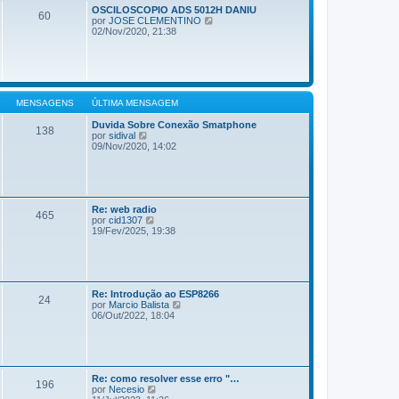
OSCILOSCOPIO ADS 5012H DANIU
60
V
por
JOSE CLEMENTINO
e
02/Nov/2020, 21:38
r
ú
l
t
i
m
MENSAGENS
ÚLTIMA MENSAGEM
a
m
Duvida Sobre Conexão Smatphone
e
138
V
por
sidival
n
e
09/Nov/2020, 14:02
s
r
a
ú
g
l
e
t
m
i
Re: web radio
m
465
V
por
cid1307
a
e
19/Fev/2025, 19:38
m
r
e
ú
n
l
s
t
a
i
g
Re: Introdução ao ESP8266
m
e
24
V
por
Marcio Balista
a
m
e
06/Out/2022, 18:04
m
r
e
ú
n
l
s
t
a
i
g
Re: como resolver esse erro "…
m
e
196
V
por
Necesio
a
m
e