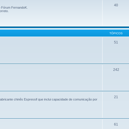
40
 o Fórum FernandoK.
orreto.
TÓPICOS
51
242
21
bricante chinês Espressif que inclui capacidade de comunicação por
61