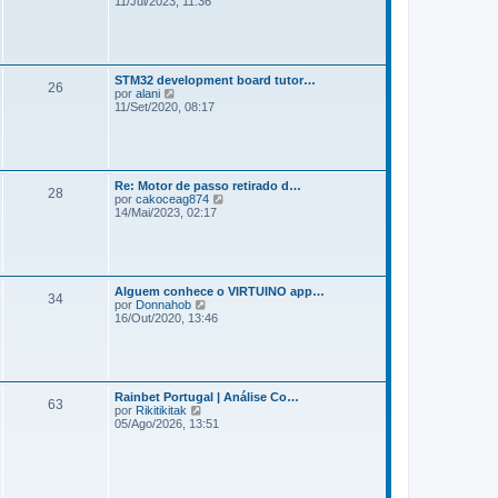
11/Jul/2023, 11:36
m
r
e
ú
n
l
s
t
a
i
g
STM32 development board tutor…
m
e
26
V
por
alani
a
m
e
11/Set/2020, 08:17
m
r
e
ú
n
l
s
t
a
i
g
Re: Motor de passo retirado d…
m
e
28
V
por
cakoceag874
a
m
e
14/Mai/2023, 02:17
m
r
e
ú
n
l
s
t
a
i
g
Alguem conhece o VIRTUINO app…
m
e
34
V
por
Donnahob
a
m
e
16/Out/2020, 13:46
m
r
e
ú
n
l
s
t
a
i
g
Rainbet Portugal | Análise Co…
m
e
63
V
por
Rikitikitak
a
m
e
05/Ago/2026, 13:51
m
r
e
ú
n
l
s
t
a
i
g