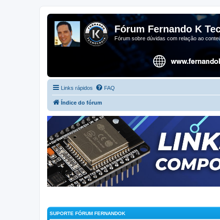
Fórum Fernando K Tec
Fórum sobre dúvidas com relação ao conteú
Links rápidos
FAQ
Índice do fórum
SUPORTE FÓRUM FERNANDOK