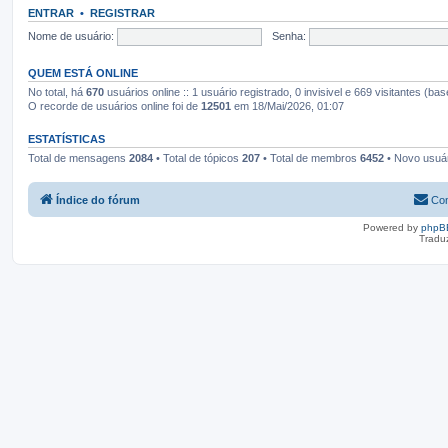
ENTRAR
•
REGISTRAR
Nome de usuário:
Senha:
QUEM ESTÁ ONLINE
No total, há
670
usuários online :: 1 usuário registrado, 0 invisivel e 669 visitantes (b
O recorde de usuários online foi de
12501
em 18/Mai/2026, 01:07
ESTATÍSTICAS
Total de mensagens
2084
• Total de tópicos
207
• Total de membros
6452
• Novo usuá
Índice do fórum
Con
Powered by
phpB
Tradu