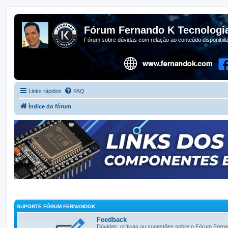
Fórum Fernando K Tecnologi
Fórum sobre dúvidas com relação ao conteúdo disponibil
Links rápidos
FAQ
Índice do fórum
SUPORTE FÓRUM FERNANDOK
Feedback
Dúvidas, críticas ou sugestões sobre o Fórum Fern