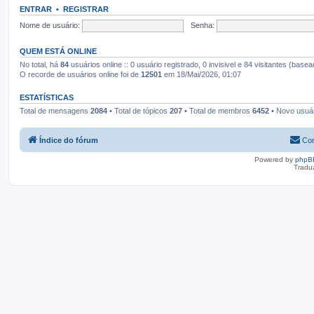
ENTRAR
•
REGISTRAR
Nome de usuário:
Senha:
QUEM ESTÁ ONLINE
No total, há
84
usuários online :: 0 usuário registrado, 0 invisivel e 84 visitantes (bas
O recorde de usuários online foi de
12501
em 18/Mai/2026, 01:07
ESTATÍSTICAS
Total de mensagens
2084
• Total de tópicos
207
• Total de membros
6452
• Novo usuá
Índice do fórum
Con
Powered by
phpB
Tradu