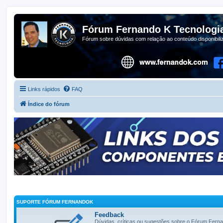
Fórum Fernando K Tecnologi
Fórum sobre dúvidas com relação ao conteúdo disponibil
Links rápidos
FAQ
Índice do fórum
SUPORTE FÓRUM FERNANDOK
Feedback
Dúvidas, críticas ou sugestões sobre o Fórum Fern