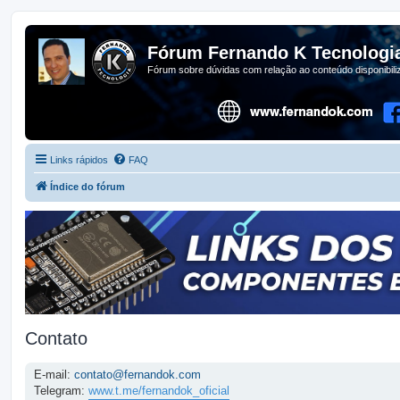
Fórum Fernando K Tecnologi
Fórum sobre dúvidas com relação ao conteúdo disponibil
Links rápidos
FAQ
Índice do fórum
Contato
E-mail:
contato@fernandok.com
Telegram:
www.t.me/fernandok_oficial