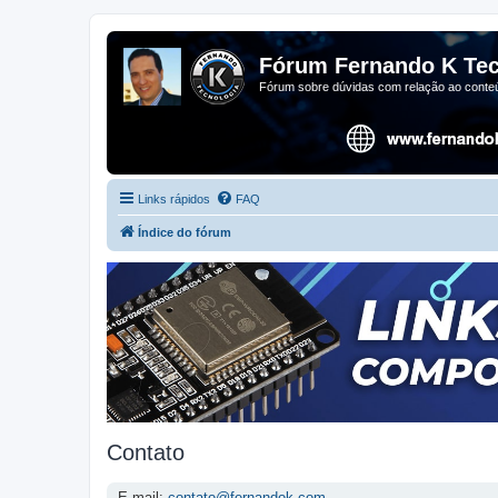
Fórum Fernando K Tec
Fórum sobre dúvidas com relação ao conteú
Links rápidos
FAQ
Índice do fórum
Contato
E-mail:
contato@fernandok.com