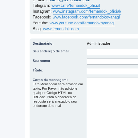
Telegram:
www.t.me/fernandok_oficial
Instagram:
www.instagram.com/fernandok_oficial/
Facebook:
www.facebook.com/fernandokoyanagi
Youtube:
www.youtube.com/fernandokoyanagi
Blog:
www.fernandok.com
Destinatário:
Administrador
Seu endereço de email:
Seu nome:
Título:
Corpo da mensagem:
Esta Mensagem será enviada em
texto. Por Favor, não adicione
qualquer Código HTML ou
BBCode. Para o endereço de
resposta será anexado o seu
endereço de e-mail.