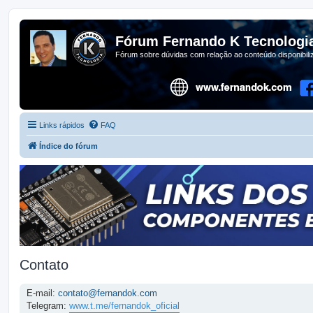
Fórum Fernando K Tecnologi
Fórum sobre dúvidas com relação ao conteúdo disponibil
Links rápidos
FAQ
Índice do fórum
Contato
E-mail:
contato@fernandok.com
Telegram:
www.t.me/fernandok_oficial