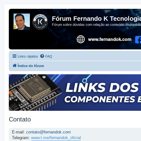
Fórum Fernando K Tecnologi
Fórum sobre dúvidas com relação ao conteúdo disponibil
Links rápidos
FAQ
Índice do fórum
Contato
E-mail:
contato@fernandok.com
Telegram:
www.t.me/fernandok_oficial