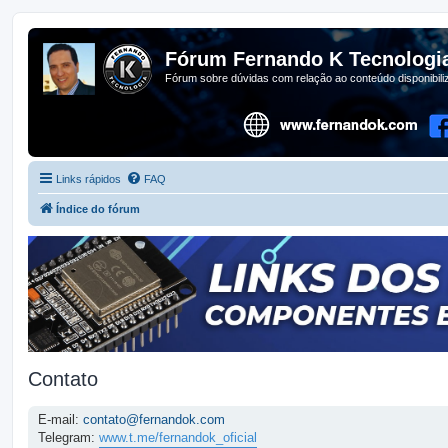
Fórum Fernando K Tecnologi
Fórum sobre dúvidas com relação ao conteúdo disponibil
Links rápidos
FAQ
Índice do fórum
Contato
E-mail:
contato@fernandok.com
Telegram:
www.t.me/fernandok_oficial