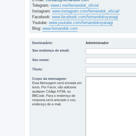
Telegram:
www.t.me/fernandok_oficial
Instagram:
www.instagram.com/fernandok_oficial/
Facebook:
www.facebook.com/fernandokoyanagi
Youtube:
www.youtube.com/fernandokoyanagi
Blog:
www.fernandok.com
Destinatário:
Administrador
Seu endereço de email:
Seu nome:
Título:
Corpo da mensagem:
Esta Mensagem será enviada em
texto. Por Favor, não adicione
qualquer Código HTML ou
BBCode. Para o endereço de
resposta será anexado o seu
endereço de e-mail.