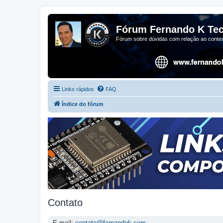
Fórum Fernando K Tec
Fórum sobre dúvidas com relação ao conteú
Links rápidos
FAQ
Índice do fórum
Contato
E-mail:
contato@fernandok.com