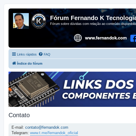
Fórum Fernando K Tecnologi
Fórum sobre dúvidas com relação ao conteúdo disponibil
Links rápidos
FAQ
Índice do fórum
Contato
E-mail:
contato@fernandok.com
Telegram:
www.t.me/fernandok_oficial