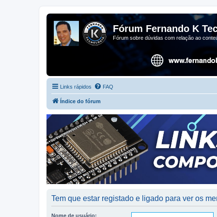
Fórum Fernando K Tec
Fórum sobre dúvidas com relação ao conteú
Links rápidos
FAQ
Índice do fórum
Tem que estar registado e ligado para ver os 
Nome de usuário: