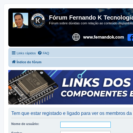
Fórum Fernando K Tecnologi
Fórum sobre dúvidas com relação ao conteúdo disponibil
Links rápidos
FAQ
Índice do fórum
Tem que estar registado e ligado para ver os membros d
Nome de usuário:
Senha: