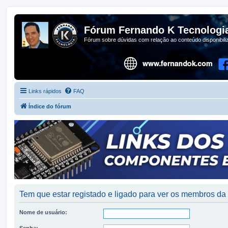
Fórum Fernando K Tecnologi
Fórum sobre dúvidas com relação ao conteúdo disponibil
Links rápidos
FAQ
Índice do fórum
Tem que estar registado e ligado para ver os membros d
Nome de usuário:
Senha: