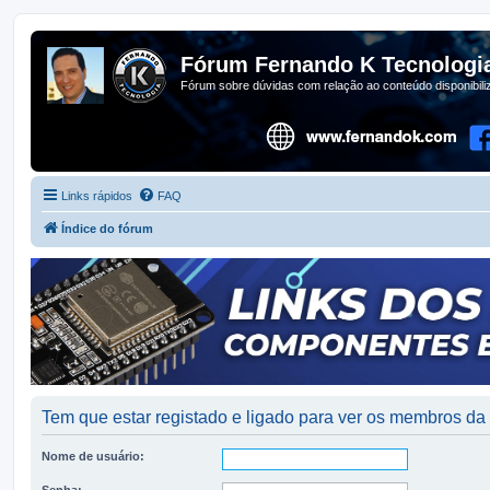
Fórum Fernando K Tecnologi
Fórum sobre dúvidas com relação ao conteúdo disponibil
Links rápidos
FAQ
Índice do fórum
Tem que estar registado e ligado para ver os membros d
Nome de usuário:
Senha: