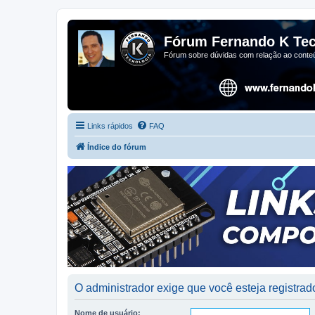
Fórum Fernando K Tec
Fórum sobre dúvidas com relação ao conteú
Links rápidos
FAQ
Índice do fórum
O administrador exige que você esteja registrado
Nome de usuário: