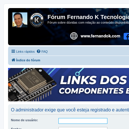
Fórum Fernando K Tecnologi
Fórum sobre dúvidas com relação ao conteúdo disponibil
Links rápidos
FAQ
Índice do fórum
O administrador exige que você esteja registrado e autenti
Nome de usuário:
Senha: