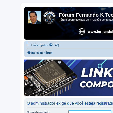
Fórum Fernando K Tec
Fórum sobre dúvidas com relação ao conteú
Links rápidos
FAQ
Índice do fórum
O administrador exige que você esteja registrado
Nome de usuário: