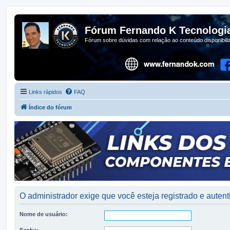
Fórum Fernando K Tecnologi
Fórum sobre dúvidas com relação ao conteúdo disponibil
Links rápidos
FAQ
Índice do fórum
O administrador exige que você esteja registrado e autenti
Nome de usuário:
Senha: