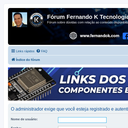
Fórum Fernando K Tecnologi
Fórum sobre dúvidas com relação ao conteúdo disponibil
Links rápidos
FAQ
Índice do fórum
O administrador exige que você esteja registrado e autenti
Nome de usuário:
Senha: