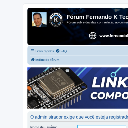
Fórum Fernando K Tec
Fórum sobre dúvidas com relação ao conteú
Links rápidos
FAQ
Índice do fórum
O administrador exige que você esteja registrado
Nome de usuário: