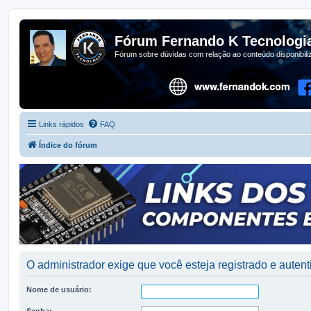
Fórum Fernando K Tecnologi
Fórum sobre dúvidas com relação ao conteúdo disponibil
Links rápidos
FAQ
Índice do fórum
O administrador exige que você esteja registrado e autenti
Nome de usuário:
Senha: