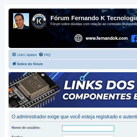
Fórum Fernando K Tecnologi
Fórum sobre dúvidas com relação ao conteúdo disponibil
Links rápidos
FAQ
Índice do fórum
O administrador exige que você esteja registrado e autenti
Nome de usuário:
Senha: