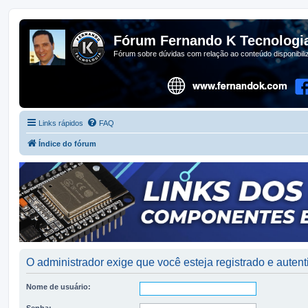
Fórum Fernando K Tecnologi
Fórum sobre dúvidas com relação ao conteúdo disponibil
Links rápidos
FAQ
Índice do fórum
O administrador exige que você esteja registrado e autenti
Nome de usuário:
Senha: