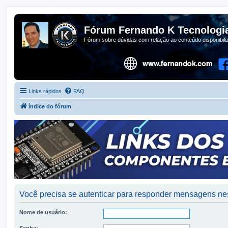
Fórum Fernando K Tecnologi
Fórum sobre dúvidas com relação ao conteúdo disponibil
Links rápidos
FAQ
Índice do fórum
Você precisa se autenticar para responder mensagens nes
Nome de usuário:
Senha: