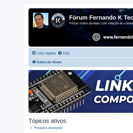
Fórum Fernando K Tec
Fórum sobre dúvidas com relação ao conteú
Links rápidos
FAQ
Índice do fórum
Tópicos ativos
Pesquisa avançada