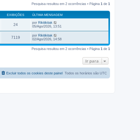
Pesquisa resultou em 2 ocorrências • Página
1
de
1
EXIBIÇÕES
ÚLTIMA MENSAGEM
por
Rikitikitak
24
05/Ago/2026, 13:51
por
Rikitikitak
7119
02/Ago/2026, 14:58
Pesquisa resultou em 2 ocorrências • Página
1
de
1
Ir para
Excluir todos os cookies deste painel
Todos os horários são
UTC