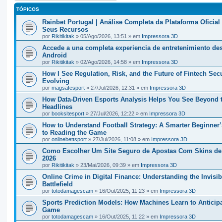
TÓPICOS
Rainbet Portugal | Análise Completa da Plataforma Oficial
Seus Recursos
por
Rikitikitak
» 05/Ago/2026, 13:51 » em
Impressora 3D
Accede a una completa experiencia de entretenimiento de
Android
por
Rikitikitak
» 02/Ago/2026, 14:58 » em
Impressora 3D
How I See Regulation, Risk, and the Future of Fintech Secu
Evolving
por
magsafesport
» 27/Jul/2026, 12:31 » em
Impressora 3D
How Data-Driven Esports Analysis Helps You See Beyond 
Headlines
por
booksitesport
» 27/Jul/2026, 12:22 » em
Impressora 3D
How to Understand Football Strategy: A Smarter Beginner
to Reading the Game
por
onlinebettsport
» 27/Jul/2026, 11:08 » em
Impressora 3D
Como Escolher Um Site Seguro de Apostas Com Skins d
2026
por
Rikitikitak
» 23/Mai/2026, 09:39 » em
Impressora 3D
Online Crime in Digital Finance: Understanding the Invisib
Battlefield
por
totodamagescam
» 16/Out/2025, 11:23 » em
Impressora 3D
Sports Prediction Models: How Machines Learn to Anticipa
Game
por
totodamagescam
» 16/Out/2025, 11:22 » em
Impressora 3D