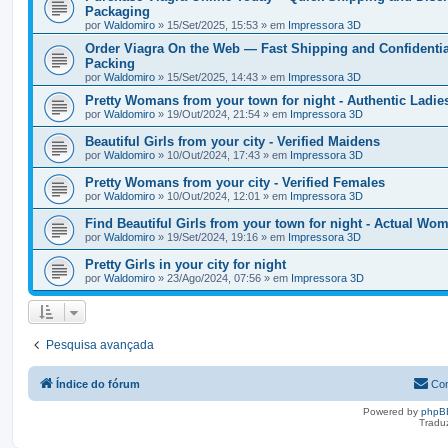
Packaging
por
Waldomiro
» 15/Set/2025, 15:53 » em
Impressora 3D
Order Viagra On the Web — Fast Shipping and Confidentia
Packing
por
Waldomiro
» 15/Set/2025, 14:43 » em
Impressora 3D
Pretty Womans from your town for night - Authentic Ladie
por
Waldomiro
» 19/Out/2024, 21:54 » em
Impressora 3D
Beautiful Girls from your city - Verified Maidens
por
Waldomiro
» 10/Out/2024, 17:43 » em
Impressora 3D
Pretty Womans from your city - Verified Females
por
Waldomiro
» 10/Out/2024, 12:01 » em
Impressora 3D
Find Beautiful Girls from your town for night - Actual Wo
por
Waldomiro
» 19/Set/2024, 19:16 » em
Impressora 3D
Pretty Girls in your city for night
por
Waldomiro
» 23/Ago/2024, 07:56 » em
Impressora 3D
Pesquisa avançada
Índice do fórum
Con
Powered by
phpB
Tradu