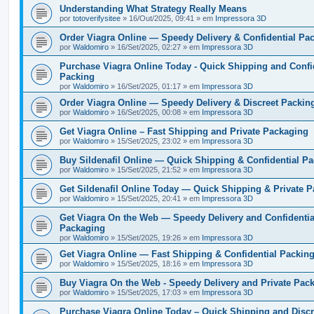
Understanding What Strategy Really Means
por
totoverifysitee
» 16/Out/2025, 09:41 » em
Impressora 3D
Order Viagra Online — Speedy Delivery & Confidential Pa
por
Waldomiro
» 16/Set/2025, 02:27 » em
Impressora 3D
Purchase Viagra Online Today - Quick Shipping and Confi
Packing
por
Waldomiro
» 16/Set/2025, 01:17 » em
Impressora 3D
Order Viagra Online — Speedy Delivery & Discreet Packin
por
Waldomiro
» 16/Set/2025, 00:08 » em
Impressora 3D
Get Viagra Online – Fast Shipping and Private Packaging
por
Waldomiro
» 15/Set/2025, 23:02 » em
Impressora 3D
Buy Sildenafil Online — Quick Shipping & Confidential P
por
Waldomiro
» 15/Set/2025, 21:52 » em
Impressora 3D
Get Sildenafil Online Today — Quick Shipping & Private 
por
Waldomiro
» 15/Set/2025, 20:41 » em
Impressora 3D
Get Viagra On the Web — Speedy Delivery and Confidentia
Packaging
por
Waldomiro
» 15/Set/2025, 19:26 » em
Impressora 3D
Get Viagra Online — Fast Shipping & Confidential Packin
por
Waldomiro
» 15/Set/2025, 18:16 » em
Impressora 3D
Buy Viagra On the Web - Speedy Delivery and Private Pac
por
Waldomiro
» 15/Set/2025, 17:03 » em
Impressora 3D
Purchase Viagra Online Today – Quick Shipping and Discr