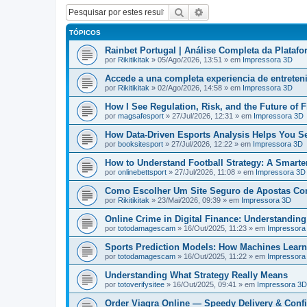
Pesquisar
Pesquisa avançada
TÓPICOS
Rainbet Portugal | Análise Completa da Plataf
por
Rikitikitak
» 05/Ago/2026, 13:51 » em
Impressora 3D
Accede a una completa experiencia de entrete
por
Rikitikitak
» 02/Ago/2026, 14:58 » em
Impressora 3D
How I See Regulation, Risk, and the Future of 
por
magsafesport
» 27/Jul/2026, 12:31 » em
Impressora 3D
How Data-Driven Esports Analysis Helps You S
por
booksitesport
» 27/Jul/2026, 12:22 » em
Impressora 3D
How to Understand Football Strategy: A Smarte
por
onlinebettsport
» 27/Jul/2026, 11:08 » em
Impressora 3D
Como Escolher Um Site Seguro de Apostas Co
por
Rikitikitak
» 23/Mai/2026, 09:39 » em
Impressora 3D
Online Crime in Digital Finance: Understanding t
por
totodamagescam
» 16/Out/2025, 11:23 » em
Impressora
Sports Prediction Models: How Machines Learn
por
totodamagescam
» 16/Out/2025, 11:22 » em
Impressora
Understanding What Strategy Really Means
por
totoverifysitee
» 16/Out/2025, 09:41 » em
Impressora 3D
Order Viagra Online — Speedy Delivery & Confi