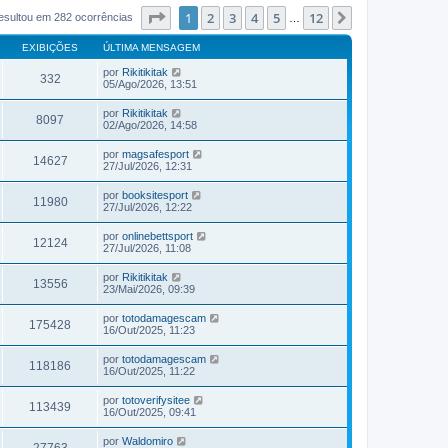
Página
1
de
12
1
2
3
4
5
12
Próximo
esultou em 282 ocorrências
…
EXIBIÇÕES
ÚLTIMA MENSAGEM
por
Rikitikitak
332
05/Ago/2026, 13:51
por
Rikitikitak
8097
02/Ago/2026, 14:58
por
magsafesport
14627
27/Jul/2026, 12:31
por
booksitesport
11980
27/Jul/2026, 12:22
por
onlinebettsport
12124
27/Jul/2026, 11:08
por
Rikitikitak
13556
23/Mai/2026, 09:39
por
totodamagescam
175428
16/Out/2025, 11:23
por
totodamagescam
118186
16/Out/2025, 11:22
por
totoverifysitee
113439
16/Out/2025, 09:41
por
Waldomiro
27763