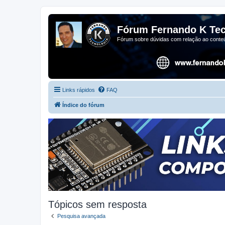
Fórum Fernando K Tec
Fórum sobre dúvidas com relação ao conteú
Links rápidos
FAQ
Índice do fórum
Tópicos sem resposta
Pesquisa avançada