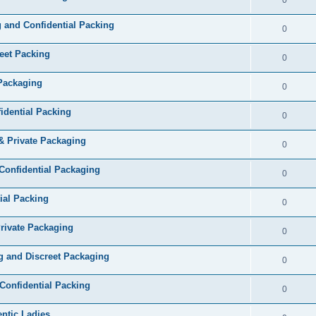
 and Confidential Packing
0
eet Packing
0
 Packaging
0
idential Packing
0
& Private Packaging
0
Confidential Packaging
0
ial Packing
0
rivate Packaging
0
g and Discreet Packaging
0
Confidential Packing
0
entic Ladies