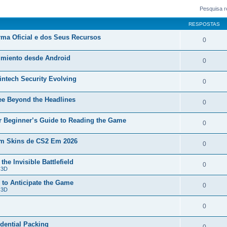
Pesquisa r
RESPOSTAS
orma Oficial e dos Seus Recursos
0
nimiento desde Android
0
Fintech Security Evolving
0
ee Beyond the Headlines
0
r Beginner’s Guide to Reading the Game
0
m Skins de CS2 Em 2026
0
he Invisible Battlefield
0
 3D
 to Anticipate the Game
0
 3D
0
dential Packing
0