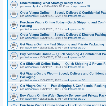
Understanding What Strategy Really Means
por
totoverifysitee
» 16/Out/2025, 09:41 » em
Impressora 3D
Order Viagra Online — Speedy Delivery & Confidential Pa
por
Waldomiro
» 16/Set/2025, 02:27 » em
Impressora 3D
Purchase Viagra Online Today - Quick Shipping and Confi
Packing
por
Waldomiro
» 16/Set/2025, 01:17 » em
Impressora 3D
Order Viagra Online — Speedy Delivery & Discreet Packin
por
Waldomiro
» 16/Set/2025, 00:08 » em
Impressora 3D
Get Viagra Online – Fast Shipping and Private Packaging
por
Waldomiro
» 15/Set/2025, 23:02 » em
Impressora 3D
Buy Sildenafil Online — Quick Shipping & Confidential P
por
Waldomiro
» 15/Set/2025, 21:52 » em
Impressora 3D
Get Sildenafil Online Today — Quick Shipping & Private 
por
Waldomiro
» 15/Set/2025, 20:41 » em
Impressora 3D
Get Viagra On the Web — Speedy Delivery and Confidentia
Packaging
por
Waldomiro
» 15/Set/2025, 19:26 » em
Impressora 3D
Get Viagra Online — Fast Shipping & Confidential Packin
por
Waldomiro
» 15/Set/2025, 18:16 » em
Impressora 3D
Buy Viagra On the Web - Speedy Delivery and Private Pac
por
Waldomiro
» 15/Set/2025, 17:03 » em
Impressora 3D
Purchase Viagra Online Today – Quick Shipping and Discr