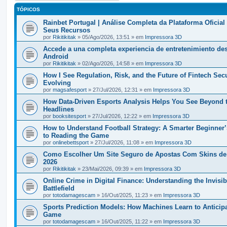
TÓPICOS
Rainbet Portugal | Análise Completa da Plataforma Oficial
Seus Recursos
por
Rikitikitak
» 05/Ago/2026, 13:51 » em
Impressora 3D
Accede a una completa experiencia de entretenimiento de
Android
por
Rikitikitak
» 02/Ago/2026, 14:58 » em
Impressora 3D
How I See Regulation, Risk, and the Future of Fintech Secu
Evolving
por
magsafesport
» 27/Jul/2026, 12:31 » em
Impressora 3D
How Data-Driven Esports Analysis Helps You See Beyond 
Headlines
por
booksitesport
» 27/Jul/2026, 12:22 » em
Impressora 3D
How to Understand Football Strategy: A Smarter Beginner
to Reading the Game
por
onlinebettsport
» 27/Jul/2026, 11:08 » em
Impressora 3D
Como Escolher Um Site Seguro de Apostas Com Skins d
2026
por
Rikitikitak
» 23/Mai/2026, 09:39 » em
Impressora 3D
Online Crime in Digital Finance: Understanding the Invisib
Battlefield
por
totodamagescam
» 16/Out/2025, 11:23 » em
Impressora 3D
Sports Prediction Models: How Machines Learn to Anticipa
Game
por
totodamagescam
» 16/Out/2025, 11:22 » em
Impressora 3D