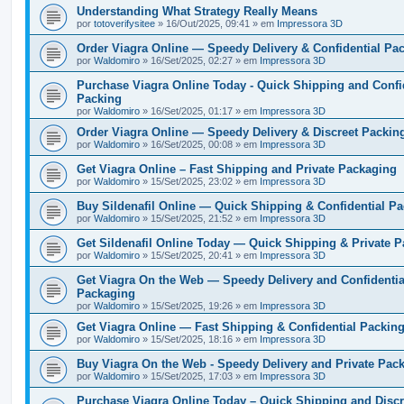
Understanding What Strategy Really Means
por
totoverifysitee
» 16/Out/2025, 09:41 » em
Impressora 3D
Order Viagra Online — Speedy Delivery & Confidential Pa
por
Waldomiro
» 16/Set/2025, 02:27 » em
Impressora 3D
Purchase Viagra Online Today - Quick Shipping and Confi
Packing
por
Waldomiro
» 16/Set/2025, 01:17 » em
Impressora 3D
Order Viagra Online — Speedy Delivery & Discreet Packin
por
Waldomiro
» 16/Set/2025, 00:08 » em
Impressora 3D
Get Viagra Online – Fast Shipping and Private Packaging
por
Waldomiro
» 15/Set/2025, 23:02 » em
Impressora 3D
Buy Sildenafil Online — Quick Shipping & Confidential P
por
Waldomiro
» 15/Set/2025, 21:52 » em
Impressora 3D
Get Sildenafil Online Today — Quick Shipping & Private 
por
Waldomiro
» 15/Set/2025, 20:41 » em
Impressora 3D
Get Viagra On the Web — Speedy Delivery and Confidentia
Packaging
por
Waldomiro
» 15/Set/2025, 19:26 » em
Impressora 3D
Get Viagra Online — Fast Shipping & Confidential Packin
por
Waldomiro
» 15/Set/2025, 18:16 » em
Impressora 3D
Buy Viagra On the Web - Speedy Delivery and Private Pac
por
Waldomiro
» 15/Set/2025, 17:03 » em
Impressora 3D
Purchase Viagra Online Today – Quick Shipping and Discr