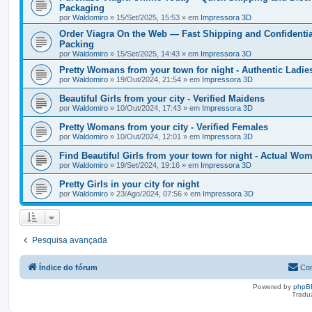
Packaging
por
Waldomiro
» 15/Set/2025, 15:53 » em
Impressora 3D
Order Viagra On the Web — Fast Shipping and Confidentia
Packing
por
Waldomiro
» 15/Set/2025, 14:43 » em
Impressora 3D
Pretty Womans from your town for night - Authentic Ladie
por
Waldomiro
» 19/Out/2024, 21:54 » em
Impressora 3D
Beautiful Girls from your city - Verified Maidens
por
Waldomiro
» 10/Out/2024, 17:43 » em
Impressora 3D
Pretty Womans from your city - Verified Females
por
Waldomiro
» 10/Out/2024, 12:01 » em
Impressora 3D
Find Beautiful Girls from your town for night - Actual Wo
por
Waldomiro
» 19/Set/2024, 19:16 » em
Impressora 3D
Pretty Girls in your city for night
por
Waldomiro
» 23/Ago/2024, 07:56 » em
Impressora 3D
Pesquisa avançada
Índice do fórum
Con
Powered by
phpB
Tradu