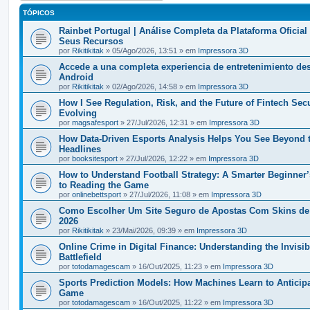
TÓPICOS
Rainbet Portugal | Análise Completa da Plataforma Oficial
Seus Recursos
por
Rikitikitak
» 05/Ago/2026, 13:51 » em
Impressora 3D
Accede a una completa experiencia de entretenimiento de
Android
por
Rikitikitak
» 02/Ago/2026, 14:58 » em
Impressora 3D
How I See Regulation, Risk, and the Future of Fintech Secu
Evolving
por
magsafesport
» 27/Jul/2026, 12:31 » em
Impressora 3D
How Data-Driven Esports Analysis Helps You See Beyond 
Headlines
por
booksitesport
» 27/Jul/2026, 12:22 » em
Impressora 3D
How to Understand Football Strategy: A Smarter Beginner
to Reading the Game
por
onlinebettsport
» 27/Jul/2026, 11:08 » em
Impressora 3D
Como Escolher Um Site Seguro de Apostas Com Skins d
2026
por
Rikitikitak
» 23/Mai/2026, 09:39 » em
Impressora 3D
Online Crime in Digital Finance: Understanding the Invisib
Battlefield
por
totodamagescam
» 16/Out/2025, 11:23 » em
Impressora 3D
Sports Prediction Models: How Machines Learn to Anticipa
Game
por
totodamagescam
» 16/Out/2025, 11:22 » em
Impressora 3D