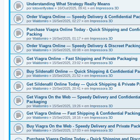
Understanding What Strategy Really Means
por
totoverifysitee
» 16/Out/2025, 09:41 » em
Impressora 3D
Order Viagra Online — Speedy Delivery & Confidential Pa
por
Waldomiro
» 16/Set/2025, 02:27 » em
Impressora 3D
Purchase Viagra Online Today - Quick Shipping and Confi
Packing
por
Waldomiro
» 16/Set/2025, 01:17 » em
Impressora 3D
Order Viagra Online — Speedy Delivery & Discreet Packin
por
Waldomiro
» 16/Set/2025, 00:08 » em
Impressora 3D
Get Viagra Online – Fast Shipping and Private Packaging
por
Waldomiro
» 15/Set/2025, 23:02 » em
Impressora 3D
Buy Sildenafil Online — Quick Shipping & Confidential P
por
Waldomiro
» 15/Set/2025, 21:52 » em
Impressora 3D
Get Sildenafil Online Today — Quick Shipping & Private 
por
Waldomiro
» 15/Set/2025, 20:41 » em
Impressora 3D
Get Viagra On the Web — Speedy Delivery and Confidentia
Packaging
por
Waldomiro
» 15/Set/2025, 19:26 » em
Impressora 3D
Get Viagra Online — Fast Shipping & Confidential Packin
por
Waldomiro
» 15/Set/2025, 18:16 » em
Impressora 3D
Buy Viagra On the Web - Speedy Delivery and Private Pac
por
Waldomiro
» 15/Set/2025, 17:03 » em
Impressora 3D
Purchase Viagra Online Today – Quick Shipping and Discr