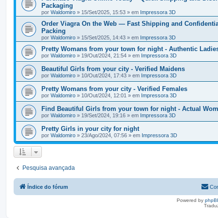
Packaging
por
Waldomiro
» 15/Set/2025, 15:53 » em
Impressora 3D
Order Viagra On the Web — Fast Shipping and Confidentia
Packing
por
Waldomiro
» 15/Set/2025, 14:43 » em
Impressora 3D
Pretty Womans from your town for night - Authentic Ladie
por
Waldomiro
» 19/Out/2024, 21:54 » em
Impressora 3D
Beautiful Girls from your city - Verified Maidens
por
Waldomiro
» 10/Out/2024, 17:43 » em
Impressora 3D
Pretty Womans from your city - Verified Females
por
Waldomiro
» 10/Out/2024, 12:01 » em
Impressora 3D
Find Beautiful Girls from your town for night - Actual Wo
por
Waldomiro
» 19/Set/2024, 19:16 » em
Impressora 3D
Pretty Girls in your city for night
por
Waldomiro
» 23/Ago/2024, 07:56 » em
Impressora 3D
Pesquisa avançada
Índice do fórum
Con
Powered by
phpB
Tradu