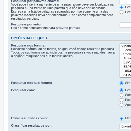
Pesquisar por palavras-chaves:
Você pode inserir
+
na frente de uma palavra que deve ser localizada na
Pesq
pesquisa e
-
na frente de uma palavra que não deve ser localizada.
Escreva uma lista de palavras separadas por
|
se somente uma das
Pesq
palavras inseridas deva ser encontrada. Use * como complemento para
resultados parciais.
Pesquisar por autor:
Use * como complemento para palavras parciais.
OPÇÕES DA PESQUISA
Pesquisar nos fóruns:
Selecione o fórum, ou os fóruns, no qual você deseja realizar a pesquisa.
Todos os sub fóruns serão incluídos na pesquisa se você não desmarcar
a opção “Pesquisar nos sub fóruns“ abaixo.
Pesquisar nos sub fóruns:
Sim
Pesquisar com:
Pesq
Some
Pesq
Apen
Exibir resultados como:
Men
Classificar resultados por: