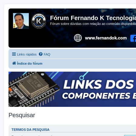
Fórum Fernando K Tecnologi
Fórum sobre dúvidas com relação ao conteúdo disponibil
Links rápidos
FAQ
Índice do fórum
Pesquisar
TERMOS DA PESQUISA