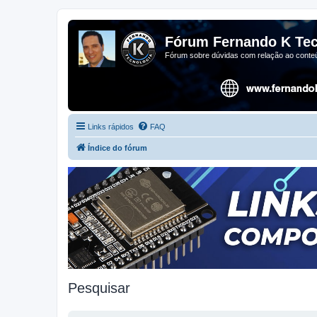
Fórum Fernando K Tec
Fórum sobre dúvidas com relação ao conteú
Links rápidos
FAQ
Índice do fórum
Pesquisar