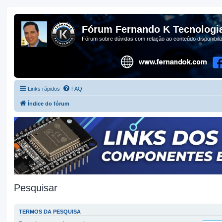
Fórum Fernando K Tecnologi
Fórum sobre dúvidas com relação ao conteúdo disponibil
Links rápidos
FAQ
Índice do fórum
Pesquisar
TERMOS DA PESQUISA