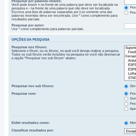
Pesquisar por palavras-chaves:
Você pode inserir
+
na frente de uma palavra que deve ser localizada na
Pesq
pesquisa e
-
na frente de uma palavra que não deve ser localizada.
Escreva uma lista de palavras separadas por
|
se somente uma das
Pesq
palavras inseridas deva ser encontrada. Use * como complemento para
resultados parciais.
Pesquisar por autor:
Use * como complemento para palavras parciais.
OPÇÕES DA PESQUISA
Pesquisar nos fóruns:
Selecione o fórum, ou os fóruns, no qual você deseja realizar a pesquisa.
Todos os sub fóruns serão incluídos na pesquisa se você não desmarcar
a opção “Pesquisar nos sub fóruns“ abaixo.
Pesquisar nos sub fóruns:
Sim
Pesquisar com:
Pesq
Some
Pesq
Apen
Exibir resultados como:
Men
Classificar resultados por: