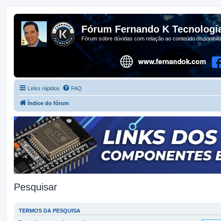
Fórum Fernando K Tecnologi
Fórum sobre dúvidas com relação ao conteúdo disponibil
Links rápidos
FAQ
Índice do fórum
Pesquisar
TERMOS DA PESQUISA