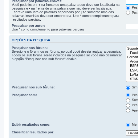
Pesquisar por palavras-chaves:
Você pode inserir
+
na frente de uma palavra que deve ser localizada na
Pesq
pesquisa e
-
na frente de uma palavra que não deve ser localizada.
Escreva uma lista de palavras separadas por
|
se somente uma das
Pesq
palavras inseridas deva ser encontrada. Use * como complemento para
resultados parciais.
Pesquisar por autor:
Use * como complemento para palavras parciais.
OPÇÕES DA PESQUISA
Pesquisar nos fóruns:
Selecione o fórum, ou os fóruns, no qual você deseja realizar a pesquisa.
Todos os sub fóruns serão incluídos na pesquisa se você não desmarcar
a opção “Pesquisar nos sub fóruns“ abaixo.
Pesquisar nos sub fóruns:
Sim
Pesquisar com:
Pesq
Some
Pesq
Apen
Exibir resultados como:
Men
Classificar resultados por: