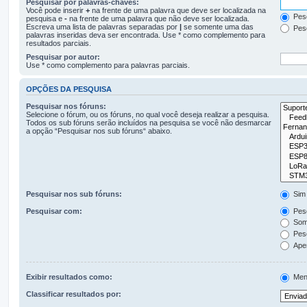
Pesquisar por palavras-chaves:
Você pode inserir
+
na frente de uma palavra que deve ser localizada na
Pesq
pesquisa e
-
na frente de uma palavra que não deve ser localizada.
Escreva uma lista de palavras separadas por
|
se somente uma das
Pesq
palavras inseridas deva ser encontrada. Use * como complemento para
resultados parciais.
Pesquisar por autor:
Use * como complemento para palavras parciais.
OPÇÕES DA PESQUISA
Pesquisar nos fóruns:
Selecione o fórum, ou os fóruns, no qual você deseja realizar a pesquisa.
Todos os sub fóruns serão incluídos na pesquisa se você não desmarcar
a opção “Pesquisar nos sub fóruns“ abaixo.
Pesquisar nos sub fóruns:
Sim
Pesquisar com:
Pesq
Some
Pesq
Apen
Exibir resultados como:
Men
Classificar resultados por: