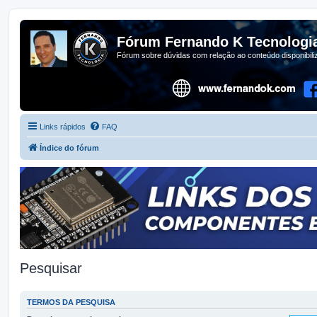
Fórum Fernando K Tecnologi
Fórum sobre dúvidas com relação ao conteúdo disponibil
Links rápidos
FAQ
Índice do fórum
Pesquisar
TERMOS DA PESQUISA