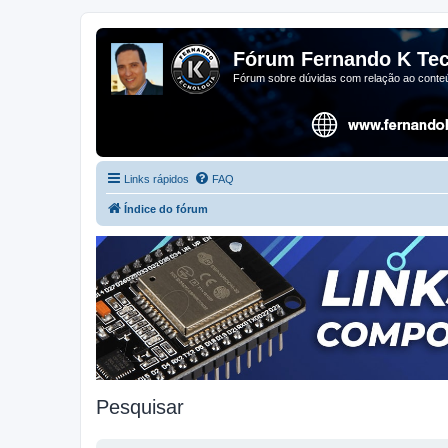
Fórum Fernando K Tec
Fórum sobre dúvidas com relação ao conteú
Links rápidos
FAQ
Índice do fórum
Pesquisar