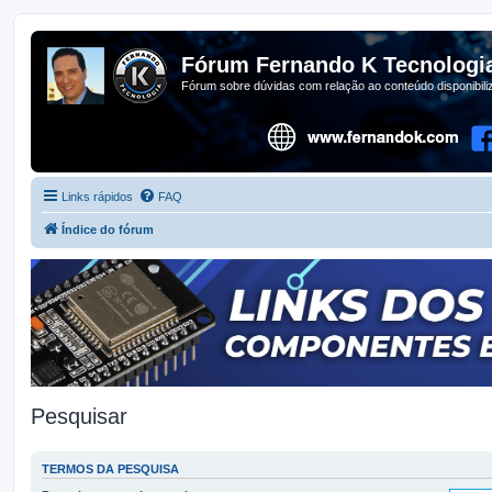
Fórum Fernando K Tecnologi
Fórum sobre dúvidas com relação ao conteúdo disponibil
Links rápidos
FAQ
Índice do fórum
Pesquisar
TERMOS DA PESQUISA