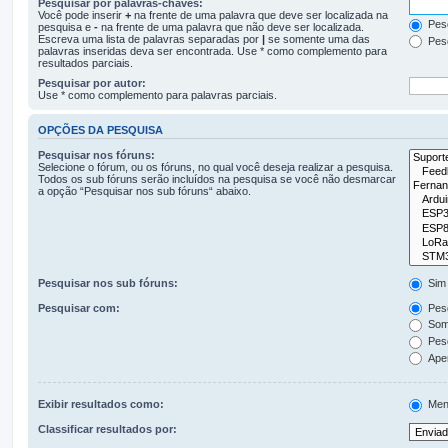
Pesquisar por palavras-chaves:
Você pode inserir
+
na frente de uma palavra que deve ser localizada na
Pesq
pesquisa e
-
na frente de uma palavra que não deve ser localizada.
Escreva uma lista de palavras separadas por
|
se somente uma das
Pesq
palavras inseridas deva ser encontrada. Use * como complemento para
resultados parciais.
Pesquisar por autor:
Use * como complemento para palavras parciais.
OPÇÕES DA PESQUISA
Pesquisar nos fóruns:
Selecione o fórum, ou os fóruns, no qual você deseja realizar a pesquisa.
Todos os sub fóruns serão incluídos na pesquisa se você não desmarcar
a opção “Pesquisar nos sub fóruns“ abaixo.
Pesquisar nos sub fóruns:
Sim
Pesquisar com:
Pesq
Some
Pesq
Apen
Exibir resultados como:
Men
Classificar resultados por: