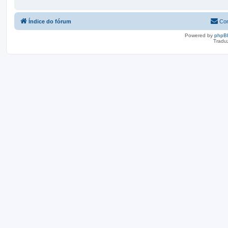
Índice do fórum
Con
Powered by
phpB
Tradu