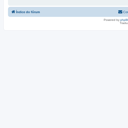
Índice do fórum
Con
Powered by
phpB
Tradu