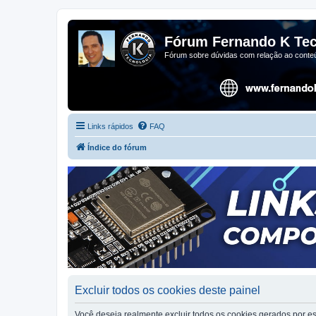
Fórum Fernando K Tec
Fórum sobre dúvidas com relação ao conteú
Links rápidos
FAQ
Índice do fórum
Excluir todos os cookies deste painel
Você deseja realmente excluir todos os cookies gerados por es