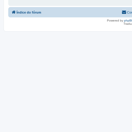
Índice do fórum
Con
Powered by
phpB
Tradu