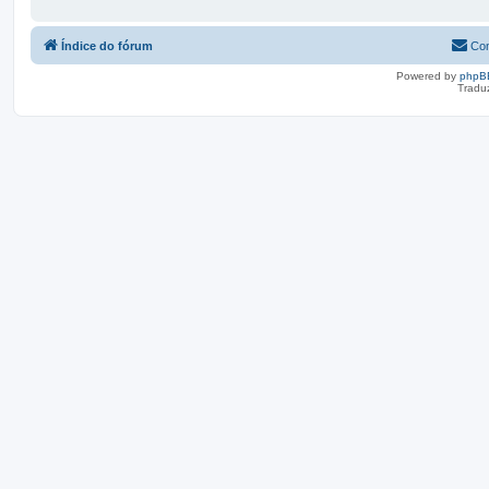
Índice do fórum
Con
Powered by
phpB
Tradu